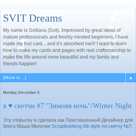
SVIT Dreams
My name is Svitlana (Svit). Impressed by great ideas of
mature professionals and freshly minded beginners, I have
made my first card... and it's absorbed me!!! I want to learn
how to make my cards and pages with real craftsmanship to
make the life around more beautiful and my family and
friends happier!
▼
Monday, December 5
я ♥ скетчи #7 "Зимняя ночь"/Winter Night
Эту открытку я сделала как Приглашенный Дизайнер для
блога Маши Мелочек
Scrapbooking life style
по
скетчу №7
: