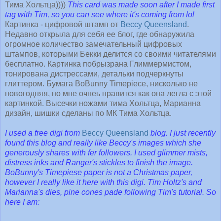
Тима Хольтца))))
This card was made soon after I made first
tag with Tim, so you can see where it's coming from lol
Картинка - цифровой штамп от
Beccy Queensland
.
Недавно открыла для себя ее блог, где обнаружила
огромное количество замечательный цифровых
штампов, которыми Бекки делится со своими читателями
бесплатно. Картинка побрызрана Глиммермистом,
тонирована дистрессами, детальки подчеркнуты
глиттером. Бумага BoBunny Timepiece, нисколько не
новогодняя, но мне очнеь нравится как она легла с этой
картинкой. Высечки ножами тима Хольтца, Марианна
дизайн, шишки сделаны по МК Тима Хольтца.
I used a free digi from
Beccy Queensland
blog. I just recently
found this blog and really like Beccy's images which she
generously shares with fer followers. I used glimmer mists,
distress inks and Ranger's stickles to finish the image.
BoBunny's Timepiese paper is not a Christmas paper,
however I really like it here with this digi. Tim Holtz's and
Marianna's dies, pine cones pade following Tim's tutorial. So
here I am: