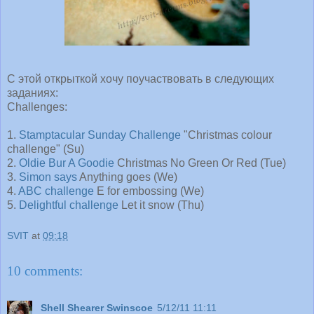
С этой открыткой хочу поучаствовать в следующих
заданиях:
Challenges:
1.
Stamptacular Sunday Challenge
"Christmas colour
challenge" (Su)
2.
Oldie Bur A Goodie
Christmas No Green Or Red (Tue)
3.
Simon says
Anything goes (We)
4.
ABC challenge
E for embossing (We)
5.
Delightful challenge
Let it snow (Thu)
SVIT
at
09:18
10 comments:
Shell Shearer Swinscoe
5/12/11 11:11