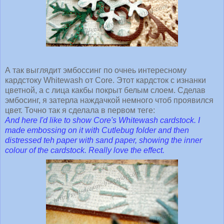
А так выглядит эмбоссинг по очнеь интересному
кардстоку Whitewash от Core. Этот кардсток с изнанки
цветной, а с лица какбы покрыт белым слоем. Сделав
эмбосинг, я затерла наждачкой немного чтоб проявился
цвет. Точно так я сделала в первом теге:
And here I'd like to show Core's Whitewash cardstock. I
made embossing on it with Cutlebug folder and then
distressed teh paper with sand paper, showing the inner
colour of the cardstock. Really love the effect.